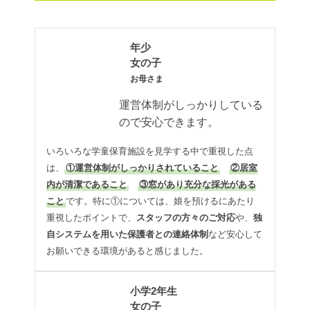
年少
女の子
お母さま
運営体制がしっかりしている
ので安心できます。
いろいろな学童保育施設を見学する中で重視した点
は、
①運営体制がしっかりされていること
②居室
内が清潔であること
③窓があり充分な採光がある
こと
です。特に①については、娘を預けるにあたり
重視したポイントで、
スタッフの方々のご対応
や、
独
自システムを用いた保護者との連絡体制
など安心して
お願いできる環境があると感じました。
小学2年生
女の子