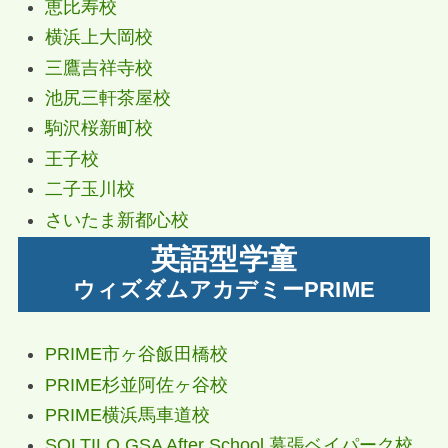
恵比寿校
横浜上大岡校
三鷹吉祥寺校
池尻三軒茶屋校
駒沢桜新町校
王子校
二子玉川校
さいたま新都心校
英語型学童
ウィズダムアカデミーPRIME
PRIME市ヶ谷飯田橋校
PRIME杉並阿佐ヶ谷校
PRIME横浜馬車道校
SOLTILO GSA After School 幕張ベイパーク校