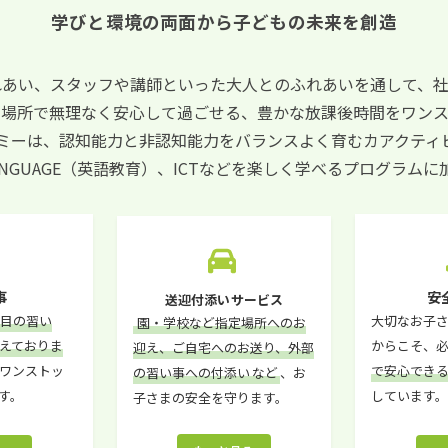
学びと環境の両面から
子どもの未来を創造
れあい、スタッフや講師といった大人とのふれあいを通して、社
じ場所で無理なく安心して過ごせる、豊かな放課後時間をワンス
ミーは、認知能力と非認知能力をバランスよく育むカアクティ
LANGUAGE（英語教育）、ICTなどを楽しく学べるプログラ
事
安
送迎付添いサービス
注目の習い
大切なお子
園・学校など指定場所へのお
揃えておりま
からこそ、
迎え、ご自宅へのお送り、外部
ワンストッ
で安心でき
の習い事への付添い
など
、お
す。
しています
子さまの安全を守ります。