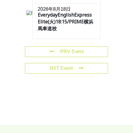
2026年8月18日
EverydayEnglishExpress
Elite(火)18:15/PRIME横浜
馬車道校
PRV Event
NXT Event