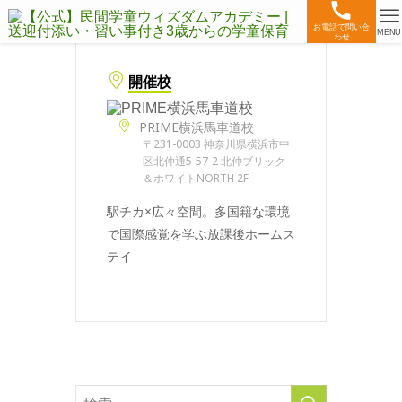
お電話で問い合
MENU
わせ
開催校
PRIME横浜馬車道校
〒231-0003 神奈川県横浜市中
区北仲通5-57-2 北仲ブリック
＆ホワイトNORTH 2F
駅チカ×広々空間。多国籍な環境
で国際感覚を学ぶ放課後ホームス
テイ