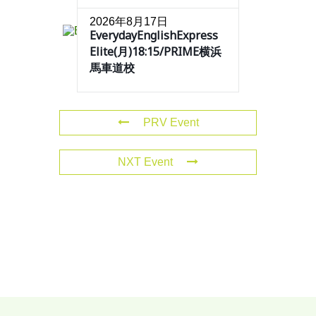
2026年8月17日
EverydayEnglishExpress
Elite(月)18:15/PRIME横浜
馬車道校
PRV Event
NXT Event