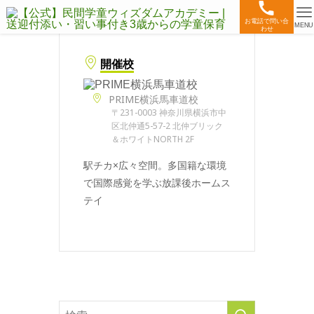
お電話で問い合
MENU
わせ
開催校
PRIME横浜馬車道校
〒231-0003 神奈川県横浜市中
区北仲通5-57-2 北仲ブリック
＆ホワイトNORTH 2F
駅チカ×広々空間。多国籍な環境
で国際感覚を学ぶ放課後ホームス
テイ