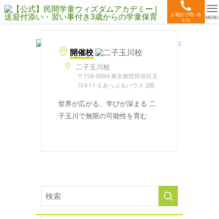
お電話で問い合
MENU
わせ
開催校
二子玉川校
〒158-0094 東京都世田谷区玉
川4-11-2 あっぷるハウス 2階
世界が広がる、学びが深まる 二
子玉川で無限の可能性を育む