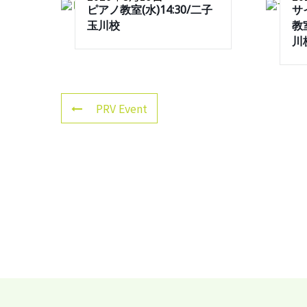
ピアノ教室(水)14:30/二子
サ
玉川校
教室
川
PRV Event