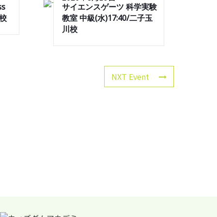
ss
サイエンスゲーツ 科学実験
川校
教室 中級(水)17:40/二子玉
川校
NXT Event