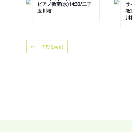
ピアノ教室(水)14:30/二子
サ
玉川校
教室
川
PRV Event