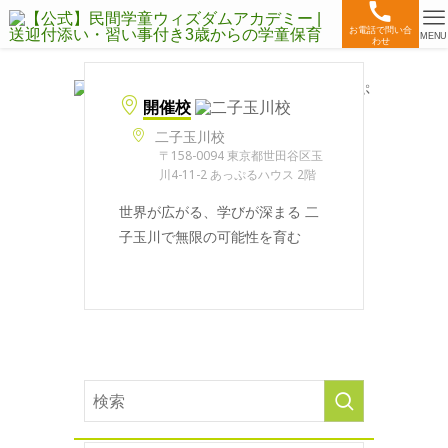
お電話で問い合
MENU
わせ
開催校
二子玉川校
〒158-0094 東京都世田谷区玉
川4-11-2 あっぷるハウス 2階
世界が広がる、学びが深まる 二
子玉川で無限の可能性を育む