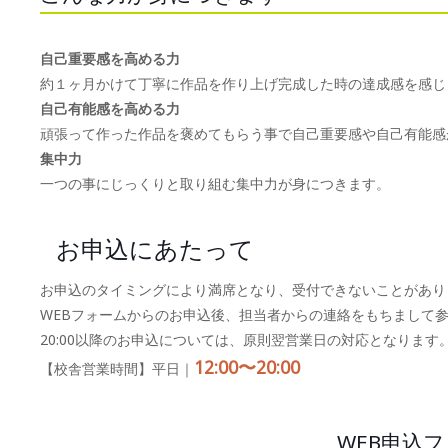
自己重要感を高める力
約１ヶ月かけて丁寧に作品を作り上げ完成した時の達成感を感じ
自己有能感を高める力
頑張って作った作品を褒めてもらう事で自己重要感や自己有能感
集中力
一つの事にじっくりと取り組む集中力が身につきます。
お申込にあたって
お申込のタイミングにより満席となり、受付できないことがあり
WEBフォームからのお申込後、担当者からの連絡をもちまして
20:00以降のお申込については、原則翌営業日の対応となります
12:00〜20:00
【校舎営業時間】平日｜
WEB申込