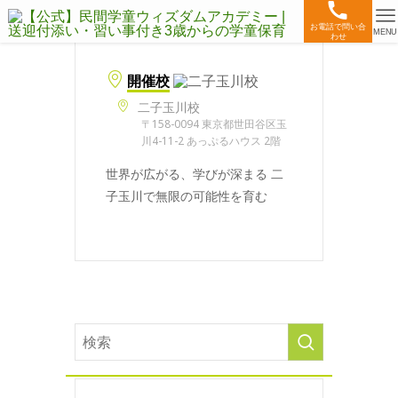
お電話で問い合
MENU
わせ
開催校
二子玉川校
〒158-0094 東京都世田谷区玉
川4-11-2 あっぷるハウス 2階
世界が広がる、学びが深まる 二
子玉川で無限の可能性を育む