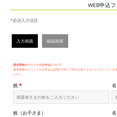
WEB申込
*必須入力項目
入力画面
確認画面
週末開催のイベントのお申込について
週末開催の
イベントのお申込は
金曜19:00にて受付を終了させていただいてい
ださい。
姓
*
姓（お子さま）
名