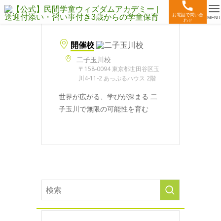
お電話で問い合
MENU
わせ
開催校
二子玉川校
〒158-0094 東京都世田谷区玉
川4-11-2 あっぷるハウス 2階
世界が広がる、学びが深まる 二
子玉川で無限の可能性を育む