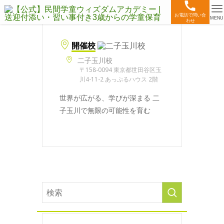
お電話で問い合
MENU
わせ
開催校
二子玉川校
〒158-0094 東京都世田谷区玉
川4-11-2 あっぷるハウス 2階
世界が広がる、学びが深まる 二
子玉川で無限の可能性を育む