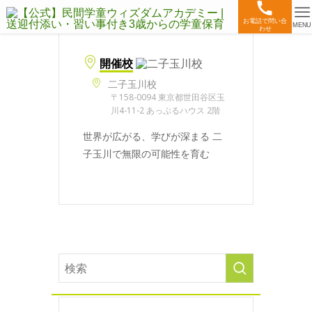
お電話で問い合
MENU
わせ
開催校
二子玉川校
〒158-0094 東京都世田谷区玉
川4-11-2 あっぷるハウス 2階
世界が広がる、学びが深まる 二
子玉川で無限の可能性を育む