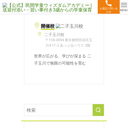
お電話で問い合
MENU
わせ
開催校
二子玉川校
〒158-0094 東京都世田谷区玉
川4-11-2 あっぷるハウス 2階
世界が広がる、学びが深まる 二
子玉川で無限の可能性を育む