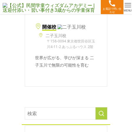
お電話で問い合
MENU
わせ
開催校
二子玉川校
〒158-0094 東京都世田谷区玉
川4-11-2 あっぷるハウス 2階
世界が広がる、学びが深まる 二
子玉川で無限の可能性を育む