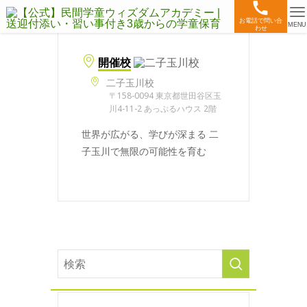
お電話で問い合
MENU
わせ
開催校
二子玉川校
〒158-0094 東京都世田谷区玉
川4-11-2 あっぷるハウス 2階
世界が広がる、学びが深まる 二
子玉川で無限の可能性を育む