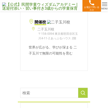
お電話で問い合
MENU
わせ
開催校
二子玉川校
〒158-0094 東京都世田谷区玉
川4-11-2 あっぷるハウス 2階
世界が広がる、学びが深まる 二
子玉川で無限の可能性を育む