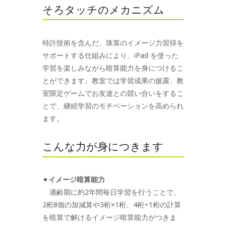
そろタッチのメカニズム
特許技術を含んだ、珠算のイメージ力習得を
サポートする仕組みにより、iPad を使った
学習を楽しみながら暗算能力を身につけるこ
とができます。教室では学習成果の披露、教
室限定ゲームでお友達との競い合いをするこ
とで、継続学習のモチベーションを高められ
ます。
こんな力が身につきます
⚫︎
イメージ暗算能力
適齢期に約2年間毎日学習を行うことで、
2桁8個の加減算や3桁×1桁、4桁÷1桁の計算
を暗算で解けるイメージ暗算能力がつきま