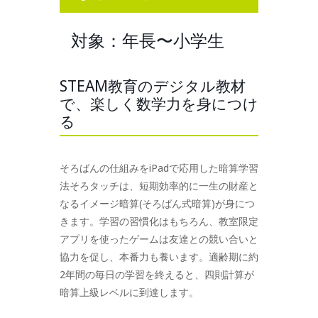
対象：年長〜小学生
STEAM教育のデジタル教材
で、楽しく数学力を身につけ
る
そろばんの仕組みをiPadで応用した暗算学習
法そろタッチは、短期効率的に一生の財産と
なるイメージ暗算(そろばん式暗算)が身につ
きます。学習の習慣化はもちろん、教室限定
アプリを使ったゲームは友達との競い合いと
協力を促し、本番力も養います。適齢期に約
2年間の毎日の学習を終えると、四則計算が
暗算上級レベルに到達します。