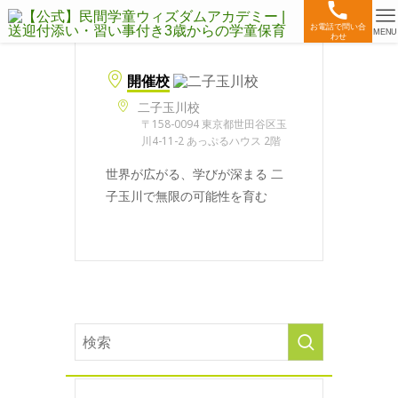
お電話で問い合
MENU
わせ
開催校
二子玉川校
〒158-0094 東京都世田谷区玉
川4-11-2 あっぷるハウス 2階
世界が広がる、学びが深まる 二
子玉川で無限の可能性を育む