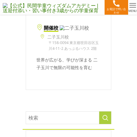
お電話で問い合
MENU
わせ
開催校
二子玉川校
〒158-0094 東京都世田谷区玉
川4-11-2 あっぷるハウス 2階
世界が広がる、学びが深まる 二
子玉川で無限の可能性を育む