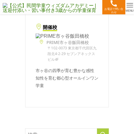
お電話で問い合
MENU
わせ
開催校
PRIME市ヶ谷飯田橋校
〒102-0073 東京都千代田区九
段北4-2-29 セブンアネックス
ビル4F
市ヶ谷の四季が育む豊かな感性
知性を育む都心型オールインワン
学童