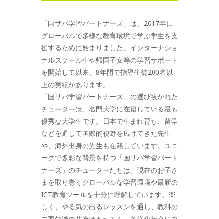
「国サバ学習パートナーズ」は、2017年に
グローバルで多様な教育環境で学ぶ学生を支
援するために始まりました。インターナショ
ナルスクール生や帰国子女等の学習サポート
を開始して以来、8年間で指導生徒200名以
上の実績があります。
「国サバ学習パートナーズ」の選び抜かれた
チューターは、名門大学に在籍している最も
優秀な大学生です。日本で生まれ育ち、留学
などを通して国際的視野を広げてきた先生
や、海外出身の先生も在籍しています。ユニ
ークで多彩な背景を持つ「国サバ学習パート
ナーズ」のチューターたちは、現在のお子さ
まを取り巻くグローバルな学習環境や最新の
ICT教育ツールを十分に理解しています。楽
しく、やる気の出るレッスンを通し、教科の
主要知識の共有はもちろん、多様化社会に向