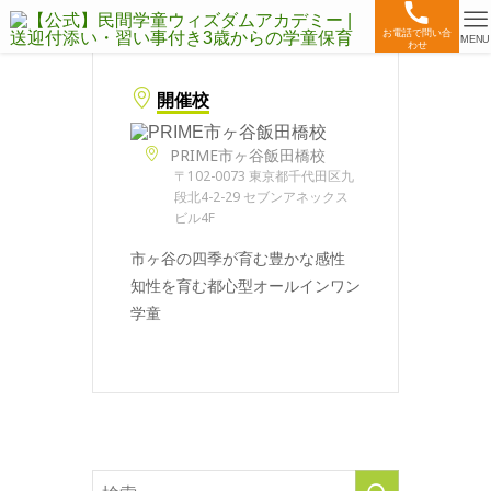
お電話で問い合
MENU
わせ
開催校
PRIME市ヶ谷飯田橋校
〒102-0073 東京都千代田区九
段北4-2-29 セブンアネックス
ビル4F
市ヶ谷の四季が育む豊かな感性
知性を育む都心型オールインワン
学童