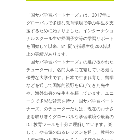
「国サバ学習パートナーズ」は、2017年に
グローバルで多様な教育環境で学ぶ学生を支
援するために始まりました。インターナショ
ナルスクール生や帰国子女等の学習サポート
を開始して以来、8年間で指導生徒200名以
上の実績があります。
「国サバ学習パートナーズ」の選び抜かれた
チューターは、名門大学に在籍している最も
優秀な大学生です。日本で生まれ育ち、留学
などを通して国際的視野を広げてきた先生
や、海外出身の先生も在籍しています。ユニ
ークで多彩な背景を持つ「国サバ学習パート
ナーズ」のチューターたちは、現在のお子さ
まを取り巻くグローバルな学習環境や最新の
ICT教育ツールを十分に理解しています。楽
しく、やる気の出るレッスンを通し、教科の
主要知識の共有はもちろん、多様化社会に向