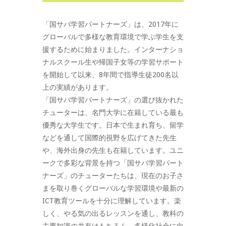
「国サバ学習パートナーズ」は、2017年に
グローバルで多様な教育環境で学ぶ学生を支
援するために始まりました。インターナショ
ナルスクール生や帰国子女等の学習サポート
を開始して以来、8年間で指導生徒200名以
上の実績があります。
「国サバ学習パートナーズ」の選び抜かれた
チューターは、名門大学に在籍している最も
優秀な大学生です。日本で生まれ育ち、留学
などを通して国際的視野を広げてきた先生
や、海外出身の先生も在籍しています。ユニ
ークで多彩な背景を持つ「国サバ学習パート
ナーズ」のチューターたちは、現在のお子さ
まを取り巻くグローバルな学習環境や最新の
ICT教育ツールを十分に理解しています。楽
しく、やる気の出るレッスンを通し、教科の
主要知識の共有はもちろん、多様化社会に向