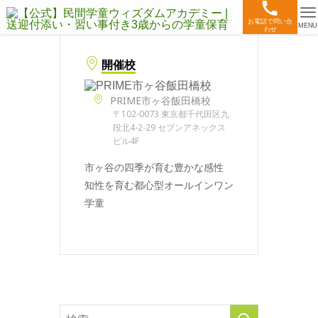
お電話で問い合
MENU
わせ
開催校
PRIME市ヶ谷飯田橋校
〒102-0073 東京都千代田区九
段北4-2-29 セブンアネックス
ビル4F
市ヶ谷の四季が育む豊かな感性
知性を育む都心型オールインワン
学童