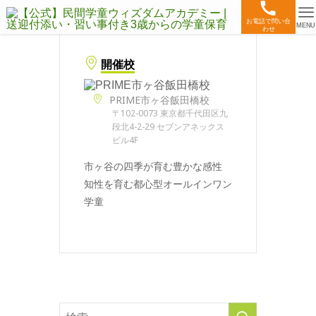
お電話で問い合
MENU
わせ
開催校
PRIME市ヶ谷飯田橋校
〒102-0073 東京都千代田区九
段北4-2-29 セブンアネックス
ビル4F
市ヶ谷の四季が育む豊かな感性
知性を育む都心型オールインワン
学童