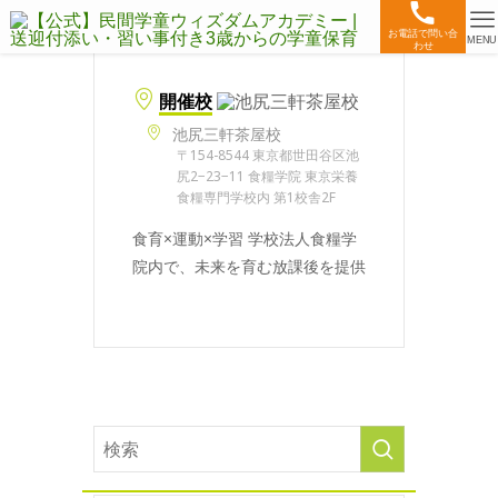
お電話で問い合
MENU
わせ
開催校
池尻三軒茶屋校
〒154-8544 東京都世田谷区池
尻2−23−11 食糧学院 東京栄養
食糧専門学校内 第1校舎2F
食育×運動×学習 学校法人食糧学
院内で、未来を育む放課後を提供