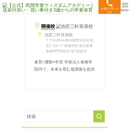
お電話で問い合
MENU
わせ
開催校
池尻三軒茶屋校
〒154-8544 東京都世田谷区池
尻2−23−11 食糧学院 東京栄養
食糧専門学校内 第1校舎2F
食育×運動×学習 学校法人食糧学
院内で、未来を育む放課後を提供