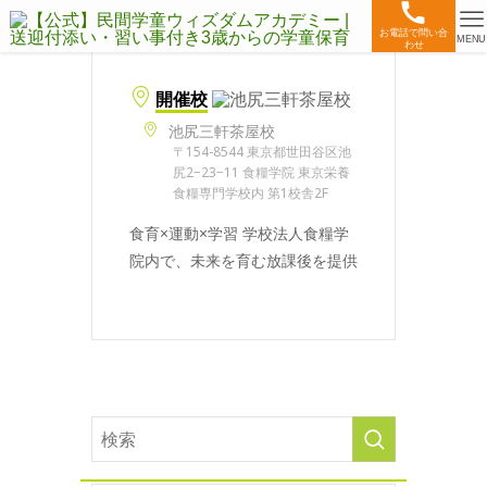
お電話で問い合
MENU
わせ
開催校
池尻三軒茶屋校
〒154-8544 東京都世田谷区池
尻2−23−11 食糧学院 東京栄養
食糧専門学校内 第1校舎2F
食育×運動×学習 学校法人食糧学
院内で、未来を育む放課後を提供