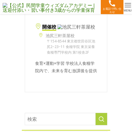
お電話で問い合
MENU
わせ
開催校
池尻三軒茶屋校
〒154-8544 東京都世田谷区池
尻2−23−11 食糧学院 東京栄養
食糧専門学校内 第1校舎2F
食育×運動×学習 学校法人食糧学
院内で、未来を育む放課後を提供