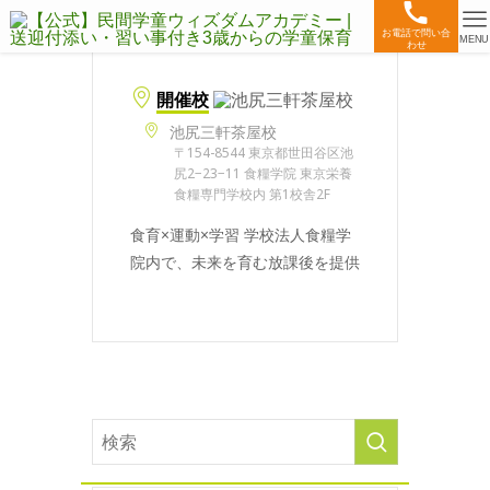
お電話で問い合
MENU
わせ
開催校
池尻三軒茶屋校
〒154-8544 東京都世田谷区池
尻2−23−11 食糧学院 東京栄養
食糧専門学校内 第1校舎2F
食育×運動×学習 学校法人食糧学
院内で、未来を育む放課後を提供