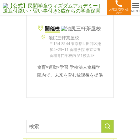
お電話で問い合
MENU
わせ
開催校
池尻三軒茶屋校
〒154-8544 東京都世田谷区池
尻2−23−11 食糧学院 東京栄養
食糧専門学校内 第1校舎2F
食育×運動×学習 学校法人食糧学
院内で、未来を育む放課後を提供