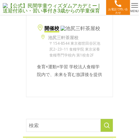
お電話で問い合
MENU
わせ
開催校
池尻三軒茶屋校
〒154-8544 東京都世田谷区池
尻2−23−11 食糧学院 東京栄養
食糧専門学校内 第1校舎2F
食育×運動×学習 学校法人食糧学
院内で、未来を育む放課後を提供