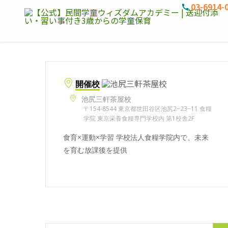
03-6914-
開催校
池尻三軒茶屋校
〒154-8544 東京都世田谷区池尻2−23−11 食糧
学院 東京栄養食糧専門学校内 第1校舎2F
食育×運動×学習 学校法人食糧学院内で、未来
を育む放課後を提供