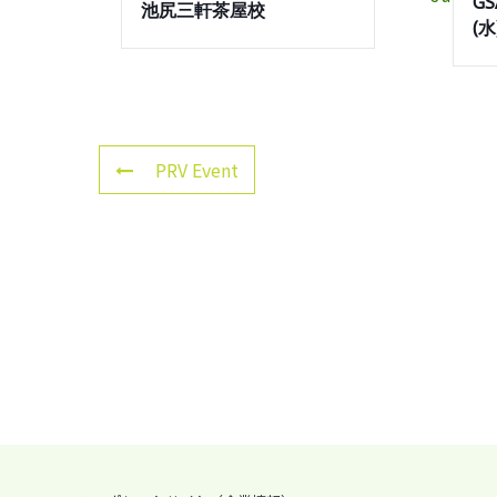
G
池尻三軒茶屋校
(
PRV Event