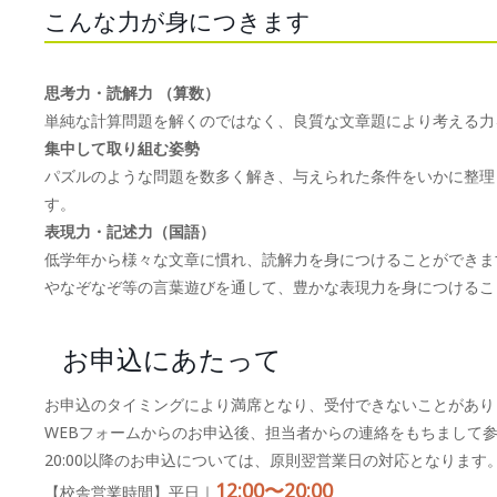
こんな力が身につきます
思考力・読解力 （算数）
単純な計算問題を解くのではなく、良質な文章題により考える力
集中して取り組む姿勢
パズルのような問題を数多く解き、与えられた条件をいかに整理
す。
表現力・記述力（国語）
低学年から様々な文章に慣れ、読解力を身につけることができま
やなぞなぞ等の言葉遊びを通して、豊かな表現力を身につけるこ
お申込にあたって
お申込のタイミングにより満席となり、受付できないことがあり
WEBフォームからのお申込後、担当者からの連絡をもちまして
20:00以降のお申込については、原則翌営業日の対応となります
12:00〜20:00
【校舎営業時間】平日｜