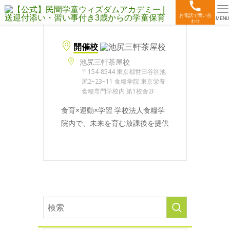
お電話で問い合
MENU
わせ
開催校
池尻三軒茶屋校
〒154-8544 東京都世田谷区池
尻2−23−11 食糧学院 東京栄養
食糧専門学校内 第1校舎2F
食育×運動×学習 学校法人食糧学
院内で、未来を育む放課後を提供