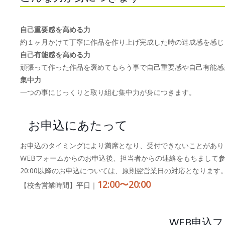
自己重要感を高める力
約１ヶ月かけて丁寧に作品を作り上げ完成した時の達成感を感じ
自己有能感を高める力
頑張って作った作品を褒めてもらう事で自己重要感や自己有能感
集中力
一つの事にじっくりと取り組む集中力が身につきます。
お申込にあたって
お申込のタイミングにより満席となり、受付できないことがあり
WEBフォームからのお申込後、担当者からの連絡をもちまして
20:00以降のお申込については、原則翌営業日の対応となります
12:00〜20:00
【校舎営業時間】平日｜
WEB申込