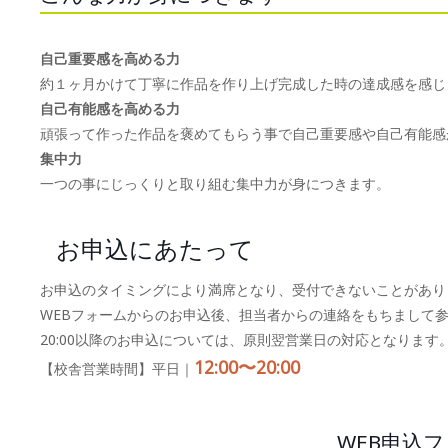
自己重要感を高める力
約１ヶ月かけて丁寧に作品を作り上げ完成した時の達成感を感じ
自己有能感を高める力
頑張って作った作品を褒めてもらう事で自己重要感や自己有能感
集中力
一つの事にじっくりと取り組む集中力が身につきます。
お申込にあたって
お申込のタイミングにより満席となり、受付できないことがあり
WEBフォームからのお申込後、担当者からの連絡をもちまして
20:00以降のお申込については、原則翌営業日の対応となります
12:00〜20:00
【校舎営業時間】平日｜
WEB申込