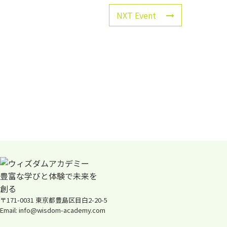
NXT Event
〒171-0031 東京都豊島区目白2-20-5
Email: info@wisdom-academy.com