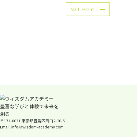
NXT Event
〒171-0031 東京都豊島区目白2-20-5
Email: info@wisdom-academy.com