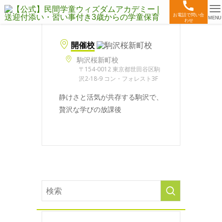
お電話で問い合
MENU
わせ
開催校
駒沢桜新町校
〒154-0012 東京都世田谷区駒
沢2-18-9 コン・フォレスト3F
静けさと活気が共存する駒沢で、
贅沢な学びの放課後