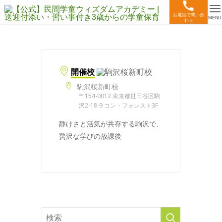
お電話で問い合
MENU
わせ
開催校
駒沢桜新町校
〒154-0012 東京都世田谷区駒
沢2-18-9 コン・フォレスト3F
静けさと活気が共存する駒沢で、
贅沢な学びの放課後