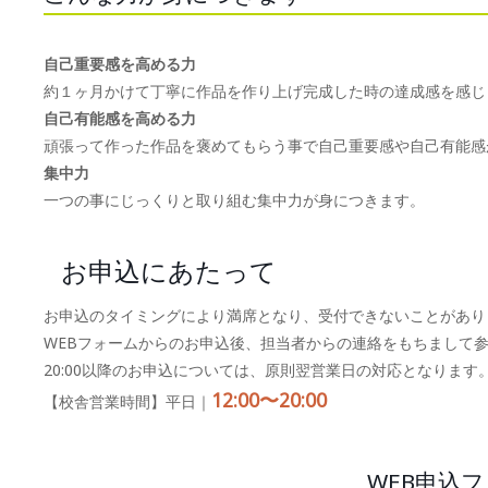
自己重要感を高める力
約１ヶ月かけて丁寧に作品を作り上げ完成した時の達成感を感じ
自己有能感を高める力
頑張って作った作品を褒めてもらう事で自己重要感や自己有能感
集中力
一つの事にじっくりと取り組む集中力が身につきます。
お申込にあたって
お申込のタイミングにより満席となり、受付できないことがあり
WEBフォームからのお申込後、担当者からの連絡をもちまして
20:00以降のお申込については、原則翌営業日の対応となります
12:00〜20:00
【校舎営業時間】平日｜
WEB申込