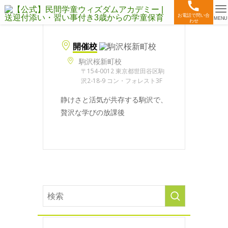
お電話で問い合
MENU
わせ
開催校
駒沢桜新町校
〒154-0012 東京都世田谷区駒
沢2-18-9 コン・フォレスト3F
静けさと活気が共存する駒沢で、
贅沢な学びの放課後