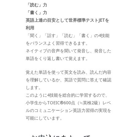
「読む」力
「書く」力
英語上達の目安として世界標準テストJETを
利用
「聞く」「話す」「読む」「書く」の4技能
をバランスよく習得できるます。
ネイティブの音声を聞いて発音し、発音した
単語をくり返し書いて覚えます。
覚えた単語を使って英文を読み、読んだ内容
を理解しているか、英語で質問に答えて確認
します。
このように4技能を総合的に学習するので、
小学生からTOEIC®600点（≒英検2級）レベ
ルのコミュニケーション英語力習得の実現を
可能にしています。