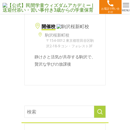
お電話で問い合
MENU
わせ
開催校
駒沢桜新町校
〒154-0012 東京都世田谷区駒
沢2-18-9 コン・フォレスト3F
静けさと活気が共存する駒沢で、
贅沢な学びの放課後