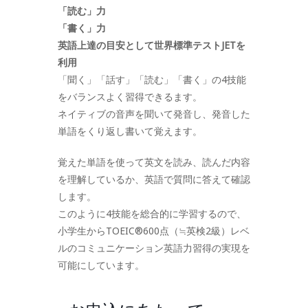
「読む」力
「書く」力
英語上達の目安として世界標準テストJETを
利用
「聞く」「話す」「読む」「書く」の4技能
をバランスよく習得できるます。
ネイティブの音声を聞いて発音し、発音した
単語をくり返し書いて覚えます。
覚えた単語を使って英文を読み、読んだ内容
を理解しているか、英語で質問に答えて確認
します。
このように4技能を総合的に学習するので、
小学生からTOEIC®600点（≒英検2級）レベ
ルのコミュニケーション英語力習得の実現を
可能にしています。