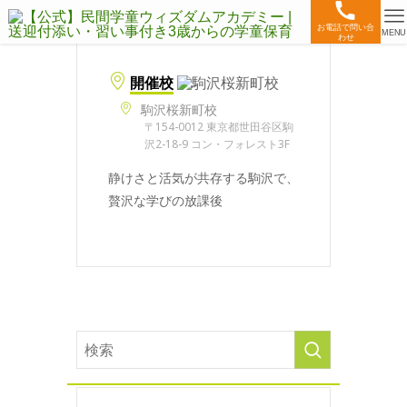
お電話で問い合
MENU
わせ
開催校
駒沢桜新町校
〒154-0012 東京都世田谷区駒
沢2-18-9 コン・フォレスト3F
静けさと活気が共存する駒沢で、
贅沢な学びの放課後