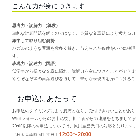
こんな力が身につきます
思考力・読解力 （算数）
単純な計算問題を解くのではなく、良質な文章題により考える力
集中して取り組む姿勢
パズルのような問題を数多く解き、与えられた条件をいかに整理
す。
表現力・記述力（国語）
低学年から様々な文章に慣れ、読解力を身につけることができま
やなぞなぞ等の言葉遊びを通して、豊かな表現力を身につけるこ
お申込にあたって
お申込のタイミングにより満席となり、受付できないことがあり
WEBフォームからのお申込後、担当者からの連絡をもちまして
20:00以降のお申込については、原則翌営業日の対応となります
12:00〜20:00
【校舎営業時間】平日｜