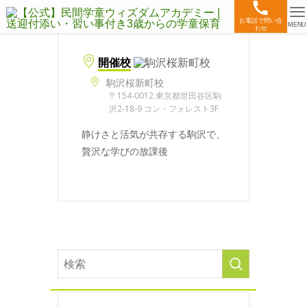
お電話で問い合
MENU
わせ
開催校
駒沢桜新町校
〒154-0012 東京都世田谷区駒
沢2-18-9 コン・フォレスト3F
静けさと活気が共存する駒沢で、
贅沢な学びの放課後