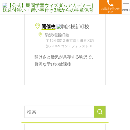
お電話で問い合
MENU
わせ
開催校
駒沢桜新町校
〒154-0012 東京都世田谷区駒
沢2-18-9 コン・フォレスト3F
静けさと活気が共存する駒沢で、
贅沢な学びの放課後