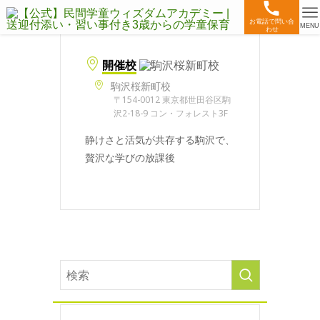
お電話で問い合
MENU
わせ
開催校
駒沢桜新町校
〒154-0012 東京都世田谷区駒
沢2-18-9 コン・フォレスト3F
静けさと活気が共存する駒沢で、
贅沢な学びの放課後