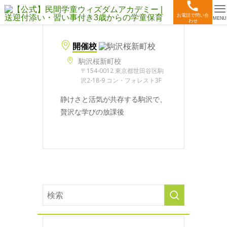
お電話で問い合
MENU
わせ
開催校
駒沢桜新町校
〒154-0012 東京都世田谷区駒
沢2-18-9 コン・フォレスト3F
静けさと活気が共存する駒沢で、
贅沢な学びの放課後