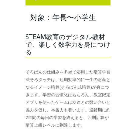
対象：年長〜小学生
STEAM教育のデジタル教材
で、楽しく数学力を身につけ
る
そろばんの仕組みをiPadで応用した暗算学習
法そろタッチは、短期効率的に一生の財産と
なるイメージ暗算(そろばん式暗算)が身につ
きます。学習の習慣化はもちろん、教室限定
アプリを使ったゲームは友達との競い合いと
協力を促し、本番力も養います。適齢期に約
2年間の毎日の学習を終えると、四則計算が
暗算上級レベルに到達します。