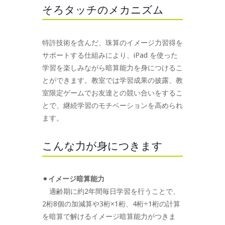
そろタッチのメカニズム
特許技術を含んだ、珠算のイメージ力習得を
サポートする仕組みにより、iPad を使った
学習を楽しみながら暗算能力を身につけるこ
とができます。教室では学習成果の披露、教
室限定ゲームでお友達との競い合いをするこ
とで、継続学習のモチベーションを高められ
ます。
こんな力が身につきます
⚫︎
イメージ暗算能力
適齢期に約2年間毎日学習を行うことで、
2桁8個の加減算や3桁×1桁、4桁÷1桁の計算
を暗算で解けるイメージ暗算能力がつきま