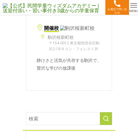
お電話で問い合
MENU
わせ
開催校
駒沢桜新町校
〒154-0012 東京都世田谷区駒
沢2-18-9 コン・フォレスト3F
静けさと活気が共存する駒沢で、
贅沢な学びの放課後