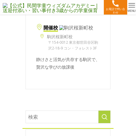
お電話で問い合
MENU
わせ
開催校
駒沢桜新町校
〒154-0012 東京都世田谷区駒
沢2-18-9 コン・フォレスト3F
静けさと活気が共存する駒沢で、
贅沢な学びの放課後